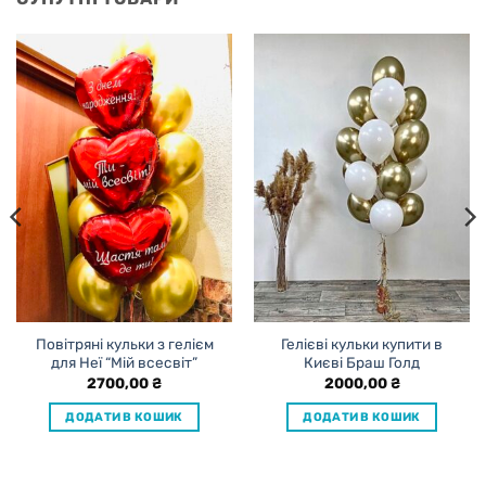
Повітряні кульки з гелієм
Гелієві кульки купити в
для Неї “Мій всесвіт”
Києві Браш Голд
2700,00
₴
2000,00
₴
ДОДАТИ В КОШИК
ДОДАТИ В КОШИК