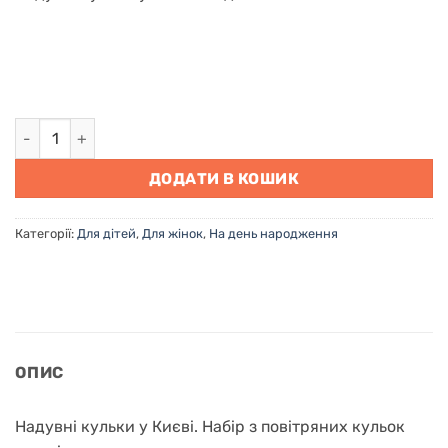
Надувні кульки у Києві "Подих весни" кількість
ДОДАТИ В КОШИК
Категорії:
Для дітей
,
Для жінок
,
На день народження
ОПИС
Надувні кульки у Києві. Набір з повітряних кульок