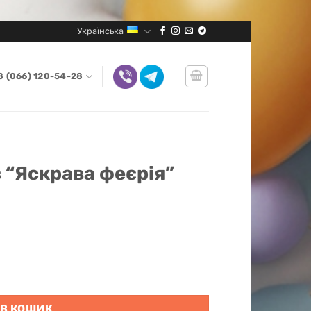
Українська
8 (066) 120-54-28
 “Яскрава феєрія”
кількість
 В КОШИК