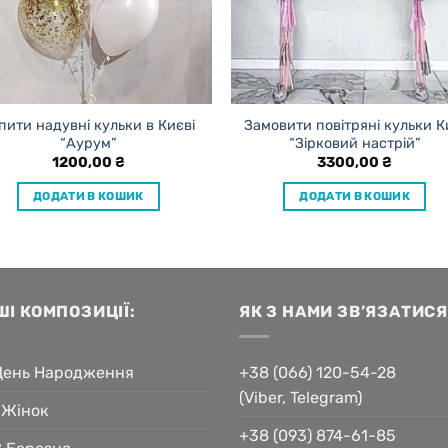
пити надувні кульки в Києві
Замовити повітряні кульки К
“Аурум”
“Зірковий настрій”
1200,00
₴
3300,00
₴
ДОДАТИ В КОШИК
ДОДАТИ В КОШИК
ШІ КОМПОЗИЦІЇ:
ЯК З НАМИ ЗВ’ЯЗАТИСЯ
День Народження
+38 (066) 120-54-28
(Viber, Telegram)
 Жінок
+38 (093) 874-61-85