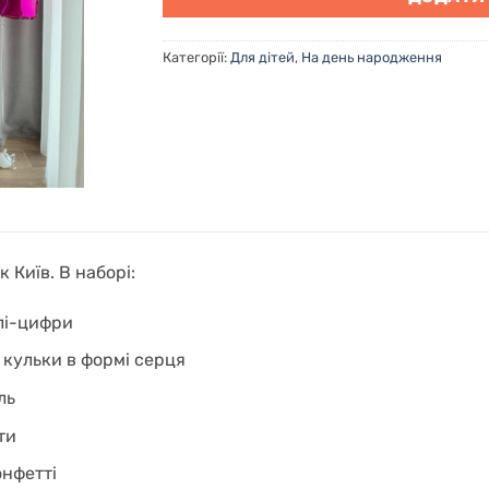
Категорії:
Для дітей
,
На день народження
 Київ. В наборі:
лі-цифри
 кульки в формі серця
ль
ти
онфетті