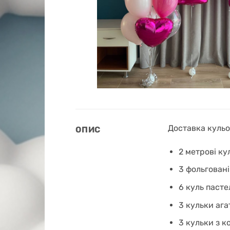
Доставка кульок
ОПИС
2 метрові ку
3 фольговані
6 куль пасте
3 кульки ага
3 кульки з к