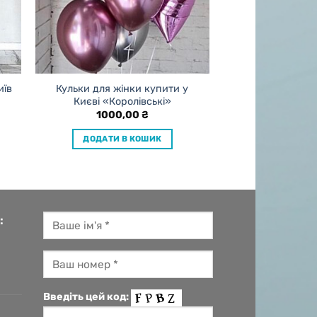
иїв
Кульки для жінки купити у
Києві «Королівські»
1000,00
₴
ДОДАТИ В КОШИК
:
Введіть цей код: