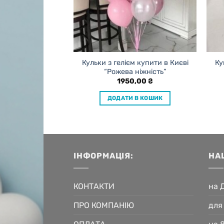
ні кульки в Києві
Кульки з гелієм купити в Києві
Ку
пристрасть”
“Рожева ніжність”
0,00
₴
1950,00
₴
 В КОШИК
ДОДАТИ В КОШИК
ІНФОРМАЦІЯ:
НА
КОНТАКТИ
на 
ПРО КОМПАНІЮ
для