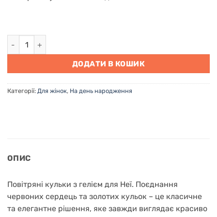
Повітряні кульки з гелієм для Неї "Мій всесвіт" кількість
ДОДАТИ В КОШИК
Категорії:
Для жінок
,
На день народження
ОПИС
Повітряні кульки з гелієм для Неї. Поєднання
червоних сердець та золотих кульок – це класичне
та елегантне рішення, яке завжди виглядає красиво