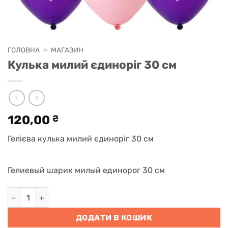
ГОЛОВНА
»
МАГАЗИН
Кулька милий єдиноріг 30 см
120,00
₴
Гелієва кулька милий єдиноріг 30 см
Гелиевый шарик милый единорог 30 см
Кулька милий єдиноріг 30 см кількість
ДОДАТИ В КОШИК