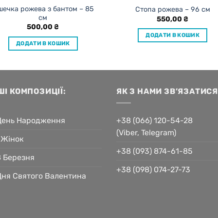
шечка рожева з бантом – 85
Стопа рожева – 96 см
см
550,00
₴
500,00
₴
ДОДАТИ В КОШИК
ДОДАТИ В КОШИК
ШІ КОМПОЗИЦІЇ:
ЯК З НАМИ ЗВ’ЯЗАТИСЯ
День Народження
+38 (066) 120-54-28
(Viber, Telegram)
 Жінок
+38 (093) 874-61-85
8 Березня
+38 (098) 074-27-73
Дня Святого Валентина