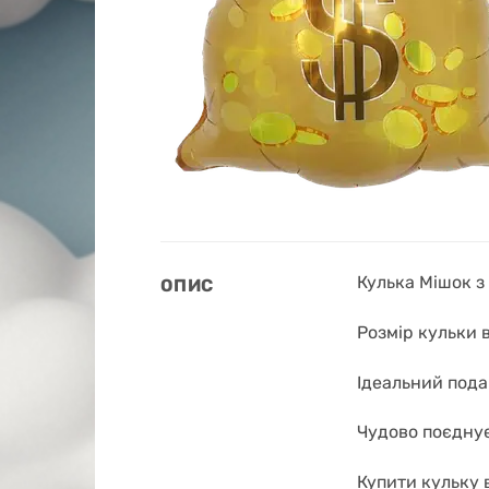
Кулька Мішок з
ОПИС
Розмір кульки 
Ідеальний подар
Чудово поєднує
Купити кульку 