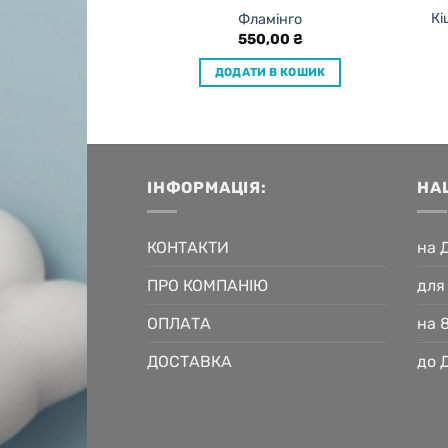
Кі
вр – 80 см
Фламінго
,00
₴
550,00
₴
 В КОШИК
ДОДАТИ В КОШИК
ІНФОРМАЦІЯ:
НА
КОНТАКТИ
на 
ПРО КОМПАНІЮ
для
ОПЛАТА
на 
ДОСТАВКА
до 