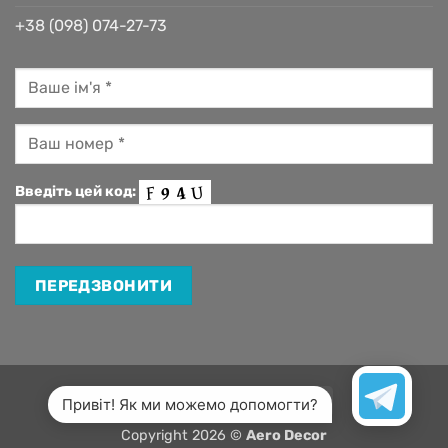
+38 (098) 074-27-73
Введіть цей код:
Visa
MasterCard
Apple
Google
Привіт! Як ми можемо допомогти?
Pay
Pay
Copyright 2026 ©
Aero Decor