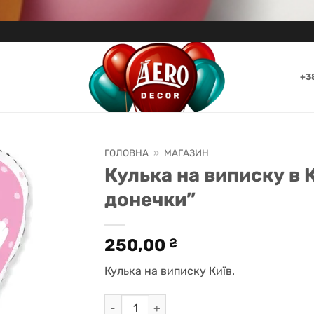
+3
ГОЛОВНА
»
МАГАЗИН
Кулька на виписку в
донечки”
250,00
₴
Кулька на виписку Київ.
Кулька на виписку в Києві "З народженн