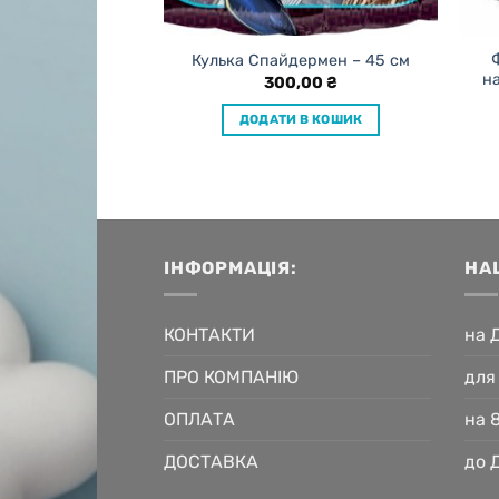
нь народження з
Кулька Спайдермен – 45 см
3 – 45 см
н
300,00
₴
,00
₴
ДОДАТИ В КОШИК
 В КОШИК
ІНФОРМАЦІЯ:
НА
КОНТАКТИ
на 
ПРО КОМПАНІЮ
для
ОПЛАТА
на 
ДОСТАВКА
до 