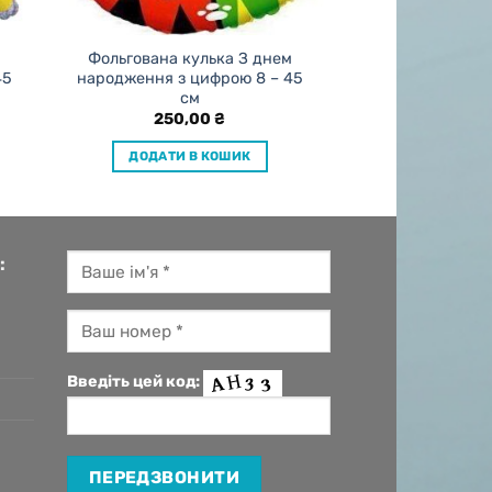
Фольгована кулька З днем
45
народження з цифрою 8 – 45
см
250,00
₴
ДОДАТИ В КОШИК
:
Введіть цей код: