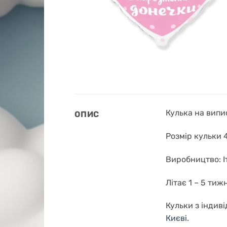
Кулька на випис
ОПИС
Розмір кульки 
Виробництво: І
Літає 1 – 5 тиж
Кульки з індив
Києві
.