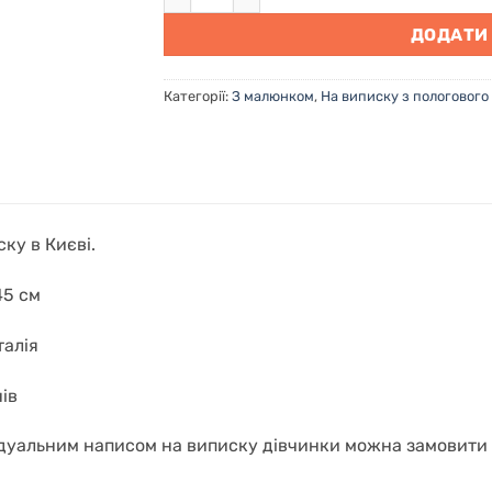
ДОДАТИ
Категорії:
З малюнком
,
На виписку з пологового
ку в Києві.
45 см
талія
нів
ідуальним написом на виписку дівчинки можна замовити