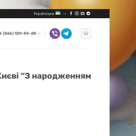
Українська
8 (066) 120-54-28
 Києві “З народженням
ям донечки" кількість