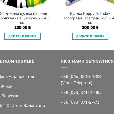
Фольгована кулька на день
Кулька Happy Birthday
ародження з цифрою 5 – 45
голографія Повітряні кулі – 
см
см
250,00
₴
300,00
₴
ДОДАТИ В КОШИК
ДОДАТИ В КОШИК
ШІ КОМПОЗИЦІЇ:
ЯК З НАМИ ЗВ’ЯЗАТИСЯ
День Народження
+38 (066) 120-54-28
(Viber, Telegram)
 Жінок
+38 (093) 874-61-85
8 Березня
+38 (098) 074-27-73
Дня Святого Валентина