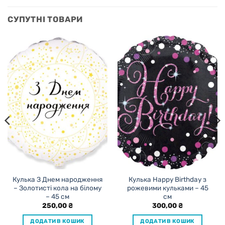
СУПУТНІ ТОВАРИ
Кулька З Днем народження
Кулька Happy Birthday з
– Золотисті кола на білому
рожевими кульками – 45
– 45 см
см
250,00
₴
300,00
₴
ДОДАТИ В КОШИК
ДОДАТИ В КОШИК