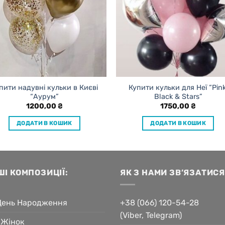
пити надувні кульки в Києві
Купити кульки для Неї “Pink
“Аурум”
Black & Stars”
1200,00
₴
1750,00
₴
ДОДАТИ В КОШИК
ДОДАТИ В КОШИК
ШІ КОМПОЗИЦІЇ:
ЯК З НАМИ ЗВ’ЯЗАТИСЯ
День Народження
+38 (066) 120-54-28
(Viber, Telegram)
 Жінок