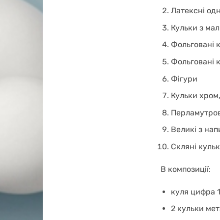
Латексні од
Кульки з ма
Фольговані к
Фольговані 
Фігури
Кульки хром,
Перламутров
Великі з на
Скляні куль
В композиції:
куля цифра 10
2 кульки мет