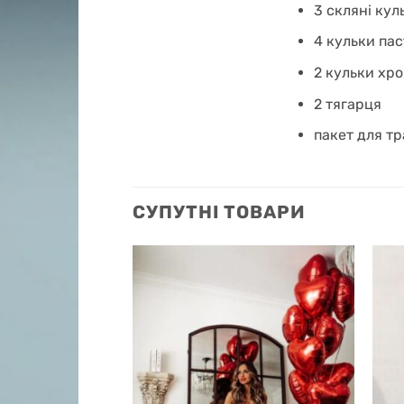
3 скляні кул
4 кульки пас
2 кульки хро
2 тягарця
пакет для т
СУПУТНІ ТОВАРИ