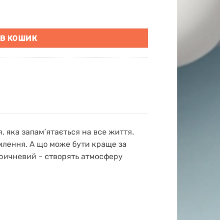
ки" кількість
 В КОШИК
, яка запам’ятається на все життя.
млення. А що може бути краще за
 коричневий – створять атмосферу