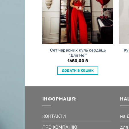
и для дівчини в
Сет червоних куль сердець
Ку
Роуз голд”
“Для Неї”
0,00
₴
1650,00
₴
 В КОШИК
ДОДАТИ В КОШИК
ІНФОРМАЦІЯ:
НА
КОНТАКТИ
на 
ПРО КОМПАНІЮ
для