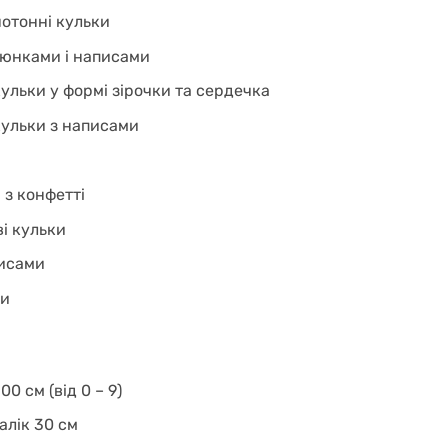
нотонні кульки
люнками і написами
ульки у формі зірочки та сердечка
кульки з написами
 з конфетті
і кульки
писами
ки
0 см (від 0 – 9)
алік 30 см