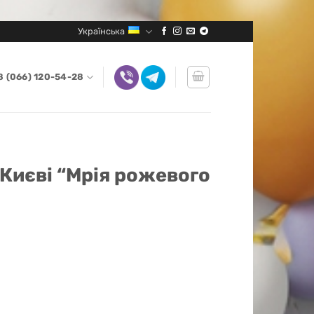
Українська
8 (066) 120-54-28
 Києві “Мрія рожевого
го золота" кількість