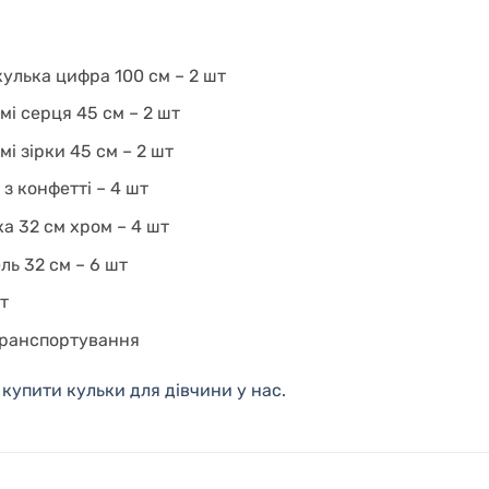
улька цифра 100 см – 2 шт
мі серця 45 см – 2 шт
мі зірки 45 см – 2 шт
 з конфетті – 4 шт
ка 32 см хром – 4 шт
ль 32 см – 6 шт
шт
транспортування
 купити кульки для дівчини у нас.