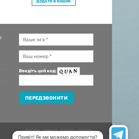
ДОДАТИ В КОШИК
:
Введіть цей код:
Visa
MasterCard
Apple
Google
Привіт! Як ми можемо допомогти?