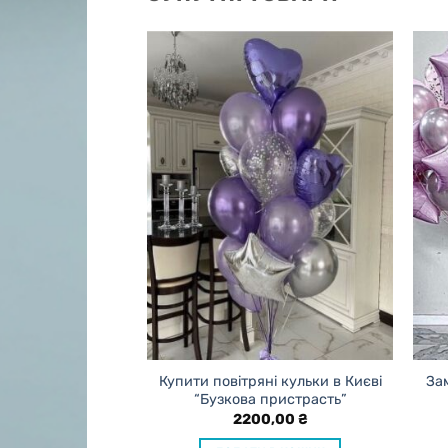
ієвих куль
Купити повітряні кульки в Києві
Зам
евершена
“Бузкова пристрасть”
альність”
2200,00
₴
0,00
₴