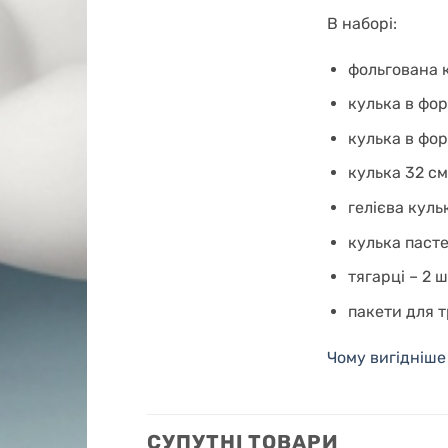
В наборі:
фольгована к
кулька в фор
кулька в фор
кулька 32 см
гелієва куль
кулька пасте
тягарці – 2 
пакети для 
Чому вигідніше
СУПУТНІ ТОВАРИ