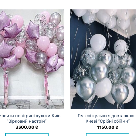
овити повітряні кульки Київ
Гелієві кульки з доставкою 
“Зірковий настрій”
Києві “Срібні обійми”
3300,00
₴
1150,00
₴