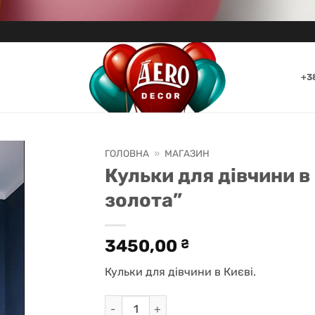
+3
ГОЛОВНА
»
МАГАЗИН
Кульки для дівчини в
золота”
3450,00
₴
Кульки для дівчини в Києві.
Кульки для дівчини в Києві "Мрія рожево