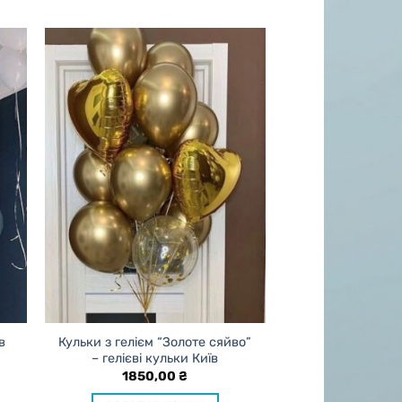
в
Кульки з гелієм “Золоте сяйво”
– гелієві кульки Київ
1850,00
₴