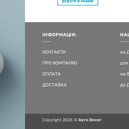
ДОДАТИ В КОШИК
 В КОШИК
ІНФОРМАЦІЯ:
НА
КОНТАКТИ
на 
ПРО КОМПАНІЮ
для
ОПЛАТА
на 
ДОСТАВКА
до 
Copyright 2026 ©
Aero Decor