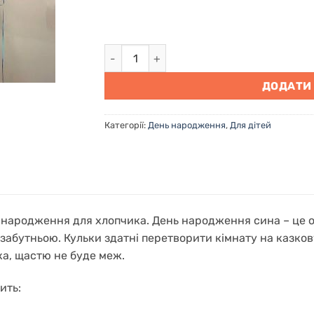
Кульки на день народження для хлопчик
ДОДАТИ
Категорії:
День народження
,
Для дітей
 народження для хлопчика. День народження сина – це о
забутньою. Кульки здатні перетворити кімнату на казкову
а, щастю не буде меж.
ить: