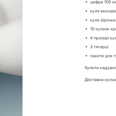
цифра 100 см 
куля екскав
куля зірочка
10 кульок хр
4 прозорі ку
3 тягарці
пакети для 
Купити надувні
Доставка
кульо