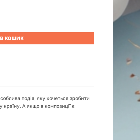
а "Хромовий вибух" кількість
 В КОШИК
соблива подія, яку хочеться зробити
 країну. А якщо в композиції є