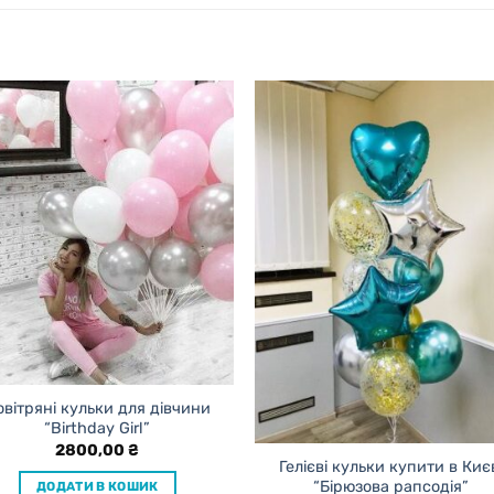
овітряні кульки для дівчини
“Birthday Girl”
2800,00
₴
Гелієві кульки купити в Киє
“Бірюзова рапсодія”
ДОДАТИ В КОШИК