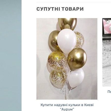
СУПУТНІ ТОВАРИ
П
 на Сирці в Києві
Купити надувні кульки в Києві
 калейдоскоп”
“Аурум”