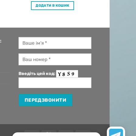
ДОДАТИ В КОШИК
:
Введіть цей код:
Visa
MasterCard
Apple
Google