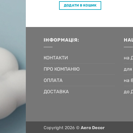
 В КОШИК
ДОДАТИ В КОШИК
ІНФОРМАЦІЯ:
НА
КОНТАКТИ
на 
ПРО КОМПАНІЮ
для
ОПЛАТА
на 
ДОСТАВКА
до 
Copyright 2026 ©
Aero Decor