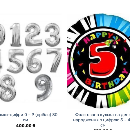
льки-цифри 0 – 9 (срібло) 80
Фольгована кулька на ден
см
народження з цифрою 5 – 
см
400,00
₴