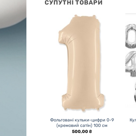
СУПУТНІ ТОВАРИ
нь народження з
Фольговані кульки-цифри 0-9
Ку
6 – 45 см
(кремовий сатін) 100 см
,00
₴
500,00
₴