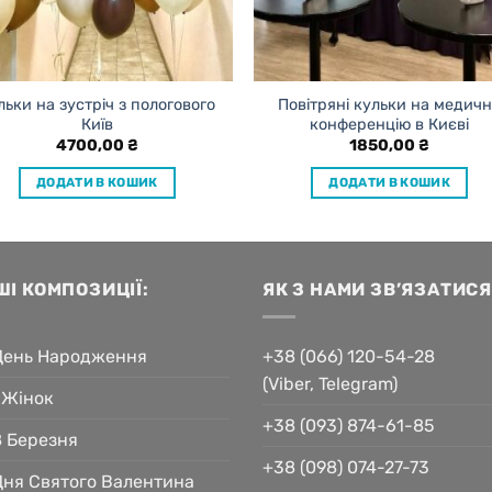
льки на зустріч з пологового
Повітряні кульки на медич
Київ
конференцію в Києві
4700,00
₴
1850,00
₴
ДОДАТИ В КОШИК
ДОДАТИ В КОШИК
ШІ КОМПОЗИЦІЇ:
ЯК З НАМИ ЗВ’ЯЗАТИСЯ
День Народження
+38 (066) 120-54-28
(Viber, Telegram)
 Жінок
+38 (093) 874-61-85
8 Березня
+38 (098) 074-27-73
Дня Святого Валентина