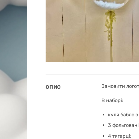
Замовити логоти
ОПИС
В наборі:
куля баблс з
3 фольговані
4 тягарці;