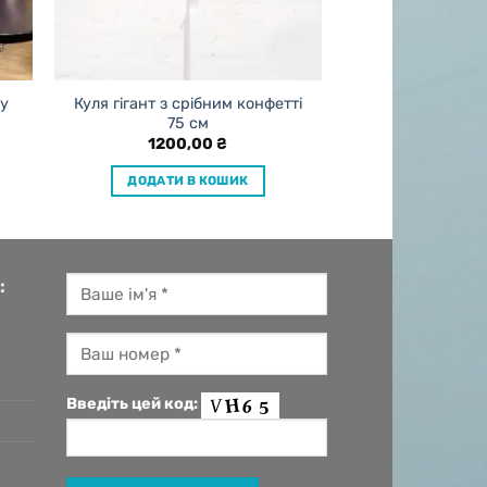
ну
Куля гігант з срібним конфетті
75 см
1200,00
₴
ДОДАТИ В КОШИК
:
Введіть цей код: