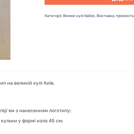
Категорії:
Великі кулі баблс
,
Виставка, презентац
п на великій кулі Київ.
 пір’ям з нанесенням логотипу;
 кульки у формі кола 45 см;