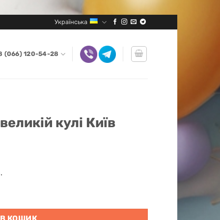
Українська
8 (066) 120-54-28
великій кулі Київ
.
ількість
 В КОШИК