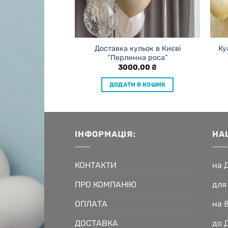
льки в Києві
Доставка кульок в Києві
Ку
 ніжність”
“Перлинна роса”
0,00
₴
3000,00
₴
 В КОШИК
ДОДАТИ В КОШИК
ІНФОРМАЦІЯ:
НА
КОНТАКТИ
на 
ПРО КОМПАНІЮ
для
ОПЛАТА
на 
ДОСТАВКА
до 