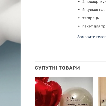
2 прозорі ку
6 кульок пас
тягарець
пакет для т
Замовити гелев
СУПУТНІ ТОВАРИ