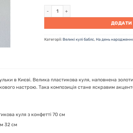
Купити гелеві кульки в Києві "Золота фе
ДОДАТИ
Категорії:
Великі кулі баблс
,
На день народженн
кульки в Києві. Велика пластикова куля, наповнена золот
ткового настрою. Така композиція стане яскравим акцент
икова куля з конфетті 70 см
м 32 см