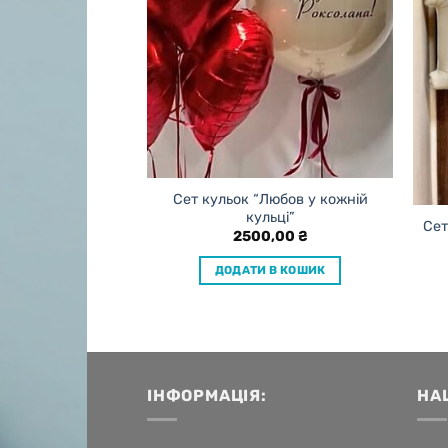
Сет кульок “Любов у кожній
кульці”
Сет
ль для Неї
2500,00
₴
0,00
₴
ДОДАТИ В КОШИК
 В КОШИК
ІНФОРМАЦІЯ:
НА