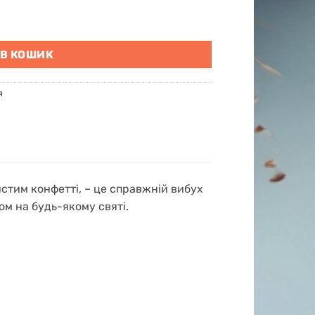
єрія" кількість
 В КОШИК
я
истим конфетті, – це справжній вибух
ом на будь-якому святі.