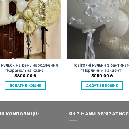
 кульок на день народження
Повітряні кульки з бантика
“Карамельна казка”
“Перлинний акцент”
3800,00
₴
3050,00
₴
ДОДАТИ В КОШИК
ДОДАТИ В КОШИК
ШІ КОМПОЗИЦІЇ:
ЯК З НАМИ ЗВ’ЯЗАТИСЯ