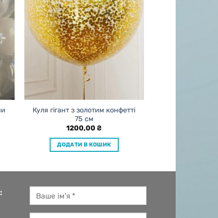
ми
Куля гігант з золотим конфетті
75 см
1200,00
₴
ДОДАТИ В КОШИК
: