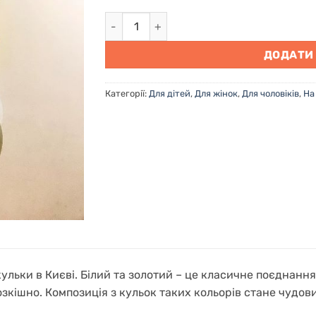
Купити гелієві кульки в Києві "Сонячне 
ДОДАТИ
Категорії:
Для дітей
,
Для жінок
,
Для чоловіків
,
На
кульки в Києві. Білий та золотий – це класичне поєднанн
озкішно. Композиція з кульок таких кольорів стане чудо