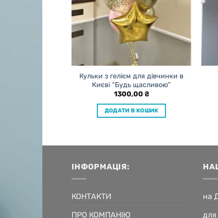
євих кульок
Кульки з гелієм для дівчинки в
тичний
Києві “Будь щасливою”
0,00
₴
1300,00
₴
 В КОШИК
ДОДАТИ В КОШИК
ІНФОРМАЦІЯ:
НА
КОНТАКТИ
на 
ПРО КОМПАНІЮ
для