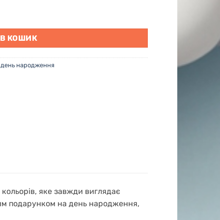
сяйво" кількість
 В КОШИК
 день народження
я кольорів, яке завжди виглядає
вим подарунком на день народження,