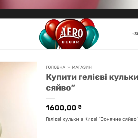
+3
ГОЛОВНА
»
МАГАЗИН
Купити гелієві кульк
сяйво”
1600,00
₴
Гелієві кульки в Києві “Сонячне сяйво