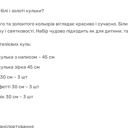
ілі і золоті кульки?
о та золоитого кольорів віглядає красиво і сучасно. Біли
у і святковості. Набір чудово підходить як для дитини, 
 гелієвих куль:
улька з написом – 45 см
улька зірка 45 см
30 см – 3 шт
фетті 30 см – 3 шт
ік 30 см – 3 шт
ранспортування