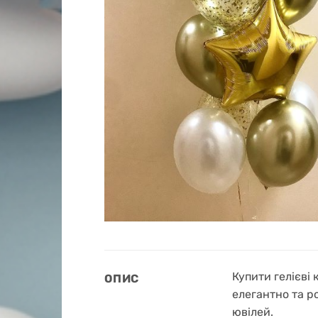
Купити гелієві 
ОПИС
елегантно та р
ювілей.