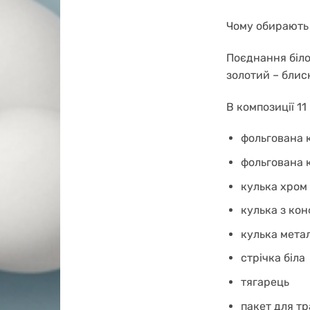
Чому обирають б
Поєднання білог
золотий – блиск
В композиції 11
фольгована к
фольгована к
кулька хром 
кулька з кон
кулька метал
стрічка біла
тягарець
пакет для т