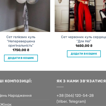
Сет гелієвих куль
Сет червоних куль сердец
“Неперевершена
“Для Неї”
оригінальність”
1650,00
₴
1750,00
₴
ДОДАТИ В КОШИК
ДОДАТИ В КОШИК
ШІ КОМПОЗИЦІЇ:
ЯК З НАМИ ЗВ’ЯЗАТИСЯ
День Народження
+38 (066) 120-54-28
(Viber, Telegram)
 Жінок