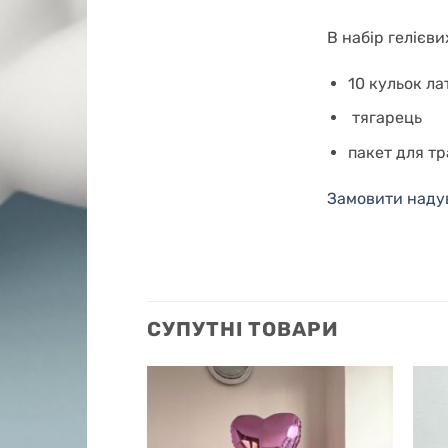
В набір гелієви
10 кульок л
тягарець
пакет для т
Замовити надувн
СУПУТНІ ТОВАРИ