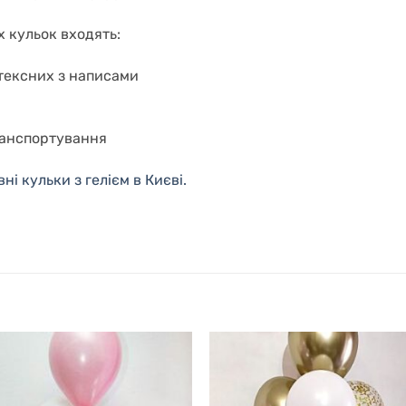
х кульок входять:
атексних з написами
ранспортування
і кульки з гелієм в Києві.