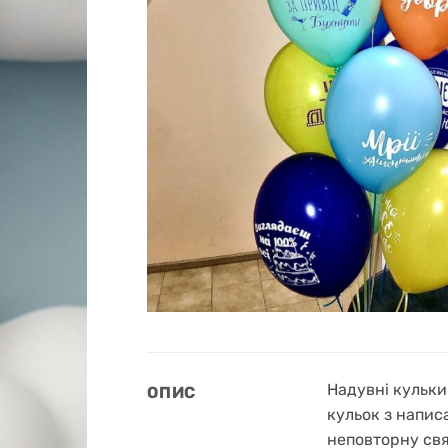
Надувні кульки 
ОПИС
кульок з напис
неповторну св