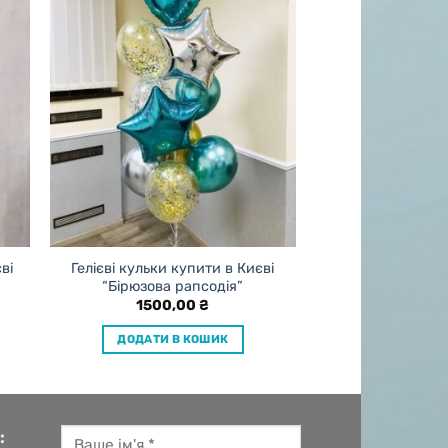
ві
Гелієві кульки купити в Києві
“Бірюзова рапсодія”
1500,00
₴
ДОДАТИ В КОШИК
: