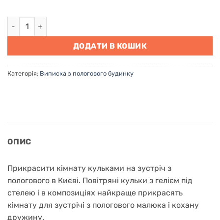
Прикрасити кімнату кульками на зустріч з пологового в Ки
ДОДАТИ В КОШИК
Категорія:
Виписка з пологового будинку
ОПИС
Прикрасити кімнату кульками на зустріч з
пологового в Києві. Повітряні кульки з гелієм під
стелею і в композиціях найкраще прикрасять
кімнату для зустрічі з пологового малюка і кохану
дружину.