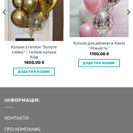
Кульки для дівчини в Києві
Кульки з гелієм “Золоте
“Ніжність”
сяйво” – гелієві кульки
1100,00
₴
Київ
1850,00
₴
ДОДАТИ В КОШИК
ДОДАТИ В КОШИК
ІНФОРМАЦІЯ:
КОНТАКТИ
ПРО КОМПАНІЮ