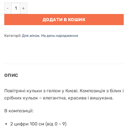
Повітряні кульки з гелієм у Києві "30 років сяйва" кількіст
ДОДАТИ В КОШИК
Категорії:
Для жінок
,
На день народження
ОПИС
Повітряні кульки з гелієм у Києві. Композиція з білих і
срібних кульок – елегантна, красива і вишукана.
В композиції:
2 цифри 100 см (від 0 – 9)