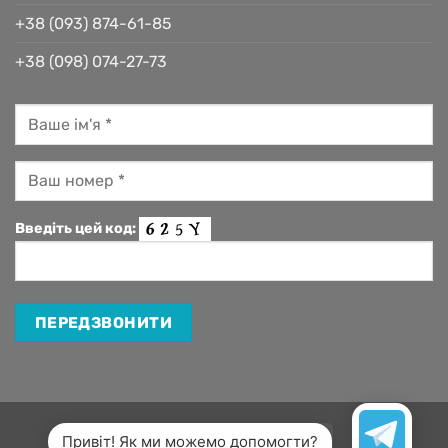
+38 (093) 874-61-85
+38 (098) 074-27-73
Введіть цей код:
Visa
MasterCard
Apple
Google
Привіт! Як ми можемо допомогти?