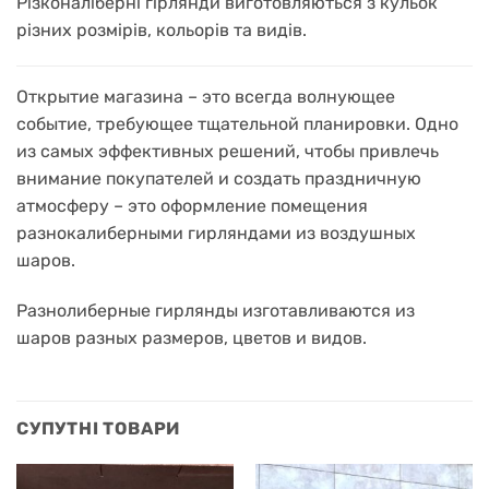
Різконаліберні гірлянди виготовляються з кульок
різних розмірів, кольорів та видів.
Открытие магазина – это всегда волнующее
событие, требующее тщательной планировки.
Одно
из самых эффективных решений, чтобы привлечь
внимание покупателей и создать праздничную
атмосферу – это оформление помещения
разнокалиберными гирляндами из воздушных
шаров.
Разнолиберные гирлянды изготавливаются из
шаров разных размеров, цветов и видов.
СУПУТНІ ТОВАРИ