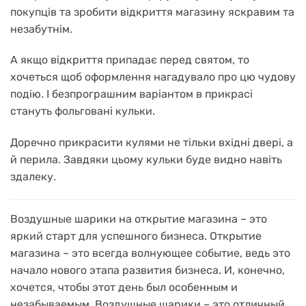
покупців та зробити відкриття магазину яскравим та
незабутнім.
А якщо відкриття припадає перед святом, то
хочеться щоб оформлення нагадувало про цю чудову
подію. І безпрограшним варіантом в прикрасі
стануть фольговані кульки.
Доречно прикрасити кулями не тільки вхідні двері, а
й перила. Завдяки цьому кульки буде видно навіть
здалеку.
Воздушные шарики на открытие магазина – это
яркий старт для успешного бизнеса.
Открытие
магазина – это всегда волнующее событие, ведь это
начало нового этапа развития бизнеса.
И, конечно,
хочется, чтобы этот день был особенным и
незабываемым.
Воздушные шарики – это отличный