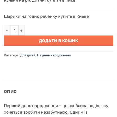
Кульки на рік дитині купити в Києві
Шарики на годик ребенку купить в Киеве
Повітряні кульки на рік "Зайчикова радість" кількість
ДОДАТИ В КОШИК
Категорії:
Для дітей
,
На день народження
ОПИС
Перший день народження – це особлива подія, яку
хочеться зробити незабутньою. Одним із