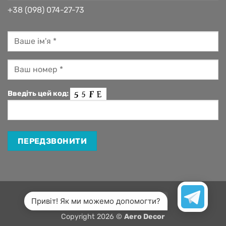
+38 (098) 074-27-73
Введіть цей код:
Visa
MasterCard
Apple
Google
Привіт! Як ми можемо допомогти?
Pay
Pay
Copyright 2026 ©
Aero Decor