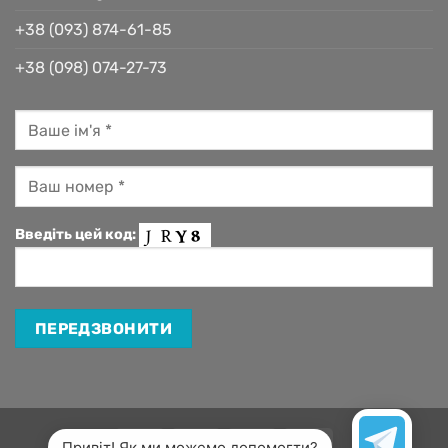
+38 (093) 874-61-85
+38 (098) 074-27-73
Введіть цей код:
Visa
MasterCard
Apple
Google
Привіт! Як ми можемо допомогти?