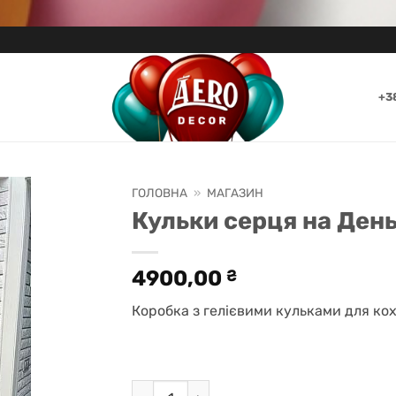
+3
ГОЛОВНА
»
МАГАЗИН
Кульки серця на День
4900,00
₴
Коробка з гелієвими кульками для ко
Кульки серця на День Валентина в Києві 