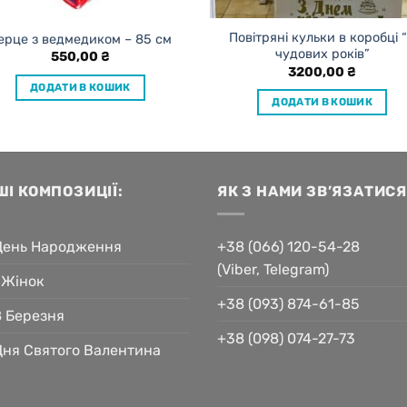
Повітряні кульки в коробці 
ерце з ведмедиком – 85 см
чудових років”
550,00
₴
3200,00
₴
ДОДАТИ В КОШИК
ДОДАТИ В КОШИК
ШІ КОМПОЗИЦІЇ:
ЯК З НАМИ ЗВ’ЯЗАТИСЯ
День Народження
+38 (066) 120-54-28
(Viber, Telegram)
 Жінок
+38 (093) 874-61-85
8 Березня
+38 (098) 074-27-73
Дня Святого Валентина