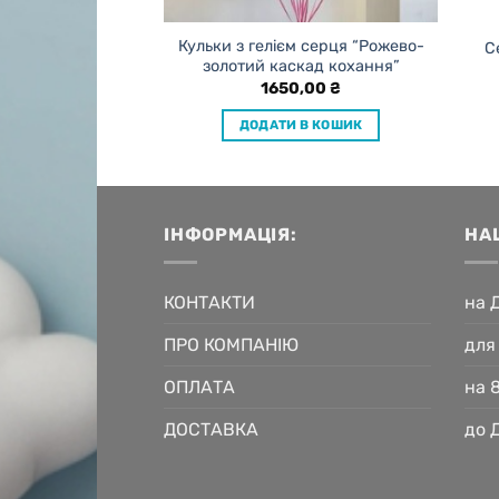
ьками Київ “Для
Кульки з гелієм серця “Рожево-
С
ї дівчини”
золотий каскад кохання”
0,00
₴
1650,00
₴
 В КОШИК
ДОДАТИ В КОШИК
ІНФОРМАЦІЯ:
НА
КОНТАКТИ
на 
ПРО КОМПАНІЮ
для
ОПЛАТА
на 
ДОСТАВКА
до 