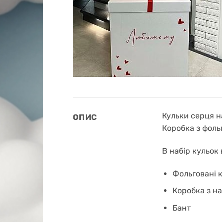
Кульки серця н
ОПИС
Коробка з фол
В набір кульок 
Фольговані к
Коробка з н
Бант