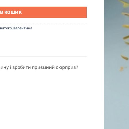
 В КОШИК
Святого Валентина
юдину і зробити приємний сюрприз?