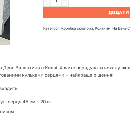
ДОДАТИ
Категорії:
Коробка сюрприз
,
Коханим
,
На День 
а День Валентина в Києві. Хочете порадувати кохану л
ьгованими кульками серцями – найкраще рішення!
входить:
улі серця 45 см – 20 шт
аписом