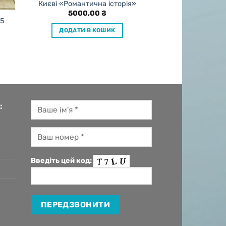
Києві «Романтична історія»
5000,00
₴
“5
ДОДАТИ В КОШИК
:
Введіть цей код: