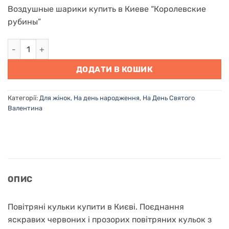
Воздушные шарики купить в Киеве “Королевские
рубины”
Повітряні кульки купити в Києві "Королівські рубіни" кіль
ДОДАТИ В КОШИК
Категорії:
Для жінок
,
На день народження
,
На День Святого
Валентина
ОПИС
Повітряні кульки купити в Києві. Поєднання
яскравих червоних і прозорих повітряних кульок з