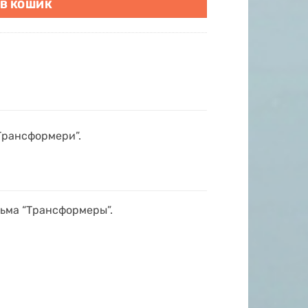
 В КОШИК
“Трансформери”.
ьма “Трансформеры”.