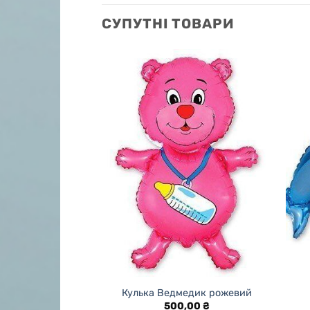
СУПУТНІ ТОВАРИ
мінго
Кулька Ведмедик рожевий
,00
₴
500,00
₴