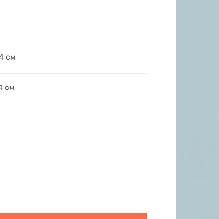
4 см
4 см
кість