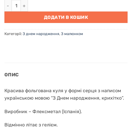
Фольгована гелієва кулька серце "З днем народження, кри
ДОДАТИ В КОШИК
Категорії:
З днем народження
,
З малюнком
ОПИС
Красива фольгована куля у формі серця з написом
українською мовою “З Днем народження, крихітко”.
Виробник – Флексметал (Іспанія).
Відмінно літає з гелієм.