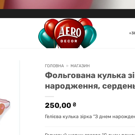
+3
ГОЛОВНА
»
МАГАЗИН
Фольгована кулька зі
народження, серден
250,00
₴
Гелієва кулька зірка “З днем нарожде