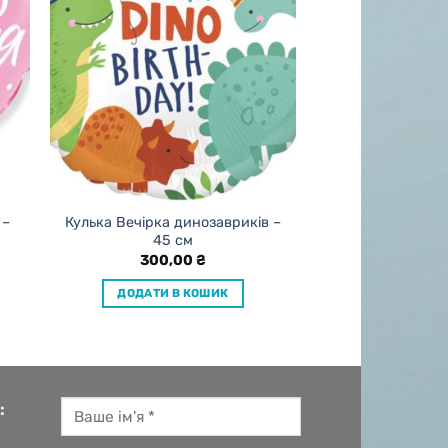
 –
Кулька Вечірка динозавриків –
45 см
300,00
₴
ДОДАТИ В КОШИК
: