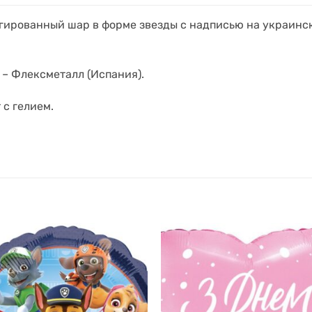
гированный шар в форме звезды с надписью на украинс
– Флексметалл (Испания).
 с гелием.
.