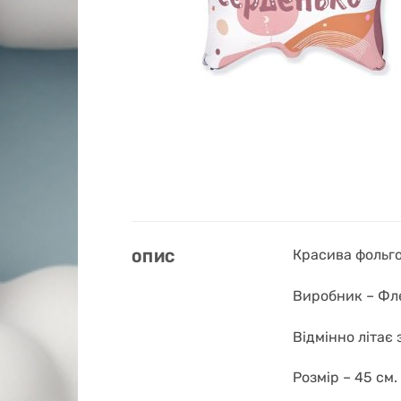
Красива фольго
ОПИС
Виробник – Фле
Відмінно літає з
Розмір – 45 см.