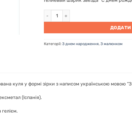
Гелиевый шарик звезда “С днем рожд
Фольгована кулька зірка "З днем народж
ДОДАТИ
Категорії:
З днем народження
,
З малюнком
вана куля у формі зірки з написом українською мовою “
ксметал (Іспанія).
 гелієм.