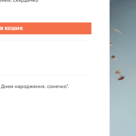
ения, скердечко”
ення, серденько" кількість
 В КОШИК
З Днем народження, сонечко”.