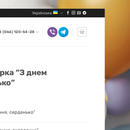
Українська
8 (066) 120-54-28
рка “З днем
ько”
ння, серденько”