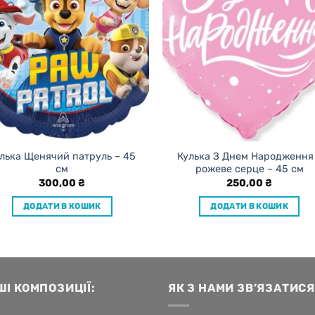
лька Щенячий патруль – 45
Кулька З Днем Народження
см
рожеве серце – 45 см
300,00
₴
250,00
₴
ДОДАТИ В КОШИК
ДОДАТИ В КОШИК
ШІ КОМПОЗИЦІЇ:
ЯК З НАМИ ЗВ’ЯЗАТИСЯ