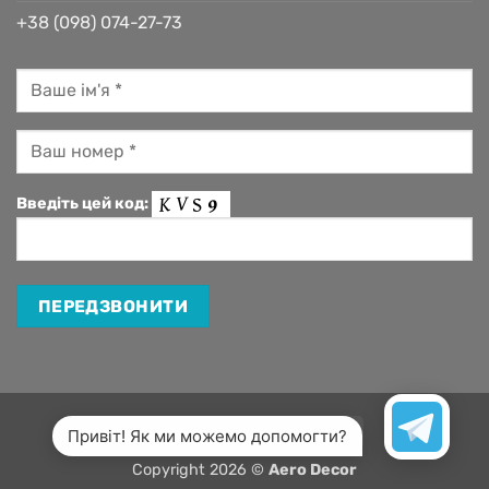
+38 (098) 074-27-73
Введіть цей код:
Visa
MasterCard
Apple
Google
Привіт! Як ми можемо допомогти?
Pay
Pay
Copyright 2026 ©
Aero Decor