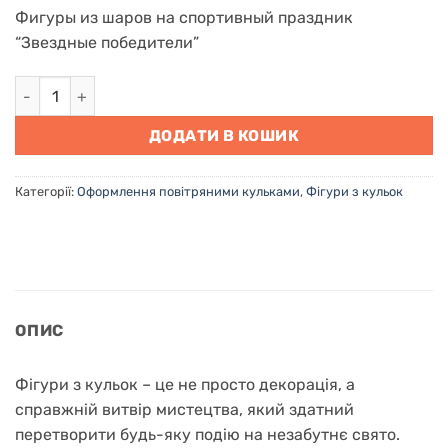
Фигуры из шаров на спортивный праздник
“Звездные победители”
Фігури з кульок на "Зіркові переможці" кількість
ДОДАТИ В КОШИК
Категорії:
Оформлення повітряними кульками
,
Фігури з кульок
ОПИС
Фігури з кульок – ц
е не просто декорація, а
справжній витвір мистецтва, який здатний
перетворити будь-яку подію на незабутнє свято.