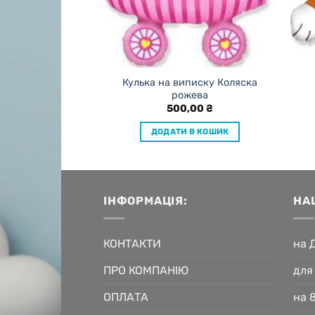
Кулька на виписку Коляска
ева – 96 см
рожева
,00
₴
500,00
₴
 В КОШИК
ДОДАТИ В КОШИК
ІНФОРМАЦІЯ:
НА
КОНТАКТИ
на 
ПРО КОМПАНІЮ
для
ОПЛАТА
на 