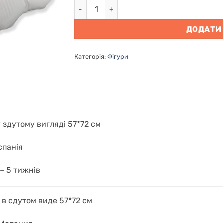
Хмаринка - 72 см кількість
ДОДАТИ
Категорія:
Фігури
у здутому вигляді 57*72 см
спанія
 – 5 тижнів
в сдутом виде 57*72 см