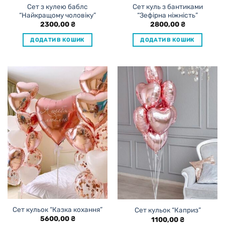
Сет з кулею баблс
Сет куль з бантиками
“Найкращому чоловіку”
“Зефірна ніжність”
2300,00
₴
2800,00
₴
ДОДАТИ В КОШИК
ДОДАТИ В КОШИК
Сет кульок “Казка кохання”
Сет кульок “Каприз”
5600,00
₴
1100,00
₴